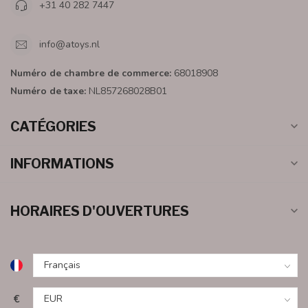
+31 40 282 7447
info@atoys.nl
Numéro de chambre de commerce:
68018908
Numéro de taxe:
NL857268028B01
CATÉGORIES
INFORMATIONS
HORAIRES D'OUVERTURES
€