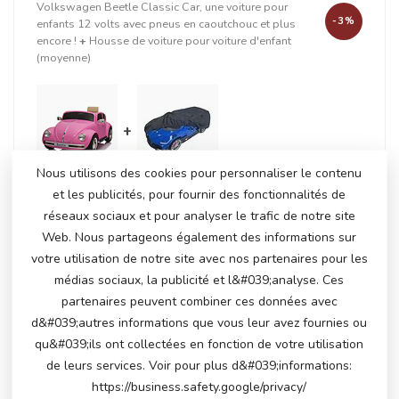
Volkswagen Beetle Classic Car, une voiture pour
-3%
enfants 12 volts avec pneus en caoutchouc et plus
encore !
+
Housse de voiture pour voiture d'enfant
(moyenne)
+
Nous utilisons des cookies pour personnaliser le contenu
et les publicités, pour fournir des fonctionnalités de
réseaux sociaux et pour analyser le trafic de notre site
En stock
Web. Nous partageons également des informations sur
€231,50
€238,95
votre utilisation de notre site avec nos partenaires pour les
médias sociaux, la publicité et l&#039;analyse. Ces
partenaires peuvent combiner ces données avec
PRODUITS CONNEXES
d&#039;autres informations que vous leur avez fournies ou
Volkswagen Beetle, Voiture
qu&#039;ils ont collectées en fonction de votre utilisation
électrique pour enfants 12
€300,00
de leurs services. Voir pour plus d&#039;informations:
volts
€249,00
https://business.safety.google/privacy/
En stock