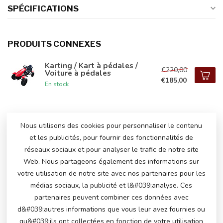
SPÉCIFICATIONS
PRODUITS CONNEXES
Karting / Kart à pédales /
€220,00
Voiture à pédales
€185,00
En stock
Nous utilisons des cookies pour personnaliser le contenu
AVEZ-VOUS DES QUESTIONS SUR CE
PRODUIT?
et les publicités, pour fournir des fonctionnalités de
N'hésitez pas à contacter notre service client
réseaux sociaux et pour analyser le trafic de notre site
via
info@atoys.nl
ou au
+31 40 282 7447
. Nous
Web. Nous partageons également des informations sur
serons heureux de vous aider !
votre utilisation de notre site avec nos partenaires pour les
médias sociaux, la publicité et l&#039;analyse. Ces
partenaires peuvent combiner ces données avec
VU(S) RÉCEMMENT
d&#039;autres informations que vous leur avez fournies ou
qu&#039;ils ont collectées en fonction de votre utilisation