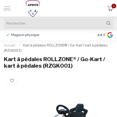
0
MENU
Magasin physique
Payer en 3 f
4.6
/5
Accueil
/
Kart à pédales ROLLZONE® / Go-Kart / kart à pédales
(RZGK001)
Kart à pédales ROLLZONE® / Go-Kart /
kart à pédales (RZGK001)