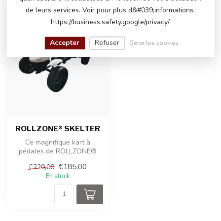
de leurs services. Voir pour plus d&#039;informations:
-16%
https://business.safety.google/privacy/
Accepter
Refuser
Gérer les cookies
ROLLZONE® SKELTER
Ce magnifique kart à
pédales de ROLLZONE®
permet aux enfants de
€185,00
€220,00
bouger. Le kart ...
En stock