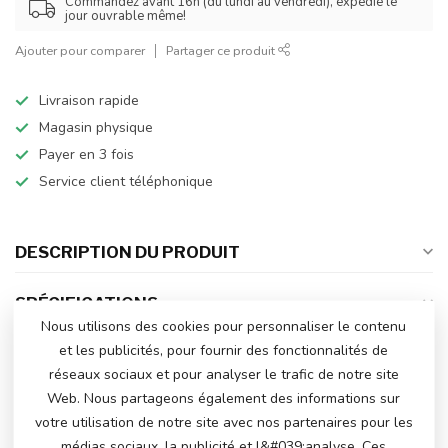
Commandez avant 16h (du lundi au vendredi), expédié le
jour ouvrable même!
Ajouter pour comparer
Partager ce produit
Livraison rapide
Magasin physique
Payer en 3 fois
Service client téléphonique
DESCRIPTION DU PRODUIT
SPÉCIFICATIONS
Nous utilisons des cookies pour personnaliser le contenu
et les publicités, pour fournir des fonctionnalités de
réseaux sociaux et pour analyser le trafic de notre site
AVEZ-VOUS DES QUESTIONS SUR CE
Web. Nous partageons également des informations sur
PRODUIT?
votre utilisation de notre site avec nos partenaires pour les
N'hésitez pas à contacter notre service client
via
info@atoys.nl
ou au
+31 40 282 7447
. Nous
médias sociaux, la publicité et l&#039;analyse. Ces