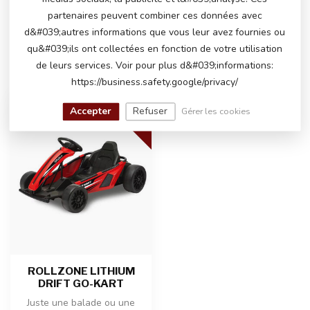
serons heureux de vous aider !
partenaires peuvent combiner ces données avec
d&#039;autres informations que vous leur avez fournies ou
qu&#039;ils ont collectées en fonction de votre utilisation
de leurs services. Voir pour plus d&#039;informations:
VU(S) RÉCEMMENT
https://business.safety.google/privacy/
LITHIUM
Accepter
Refuser
Gérer les cookies
-15%
ROLLZONE LITHIUM
DRIFT GO-KART
Juste une balade ou une