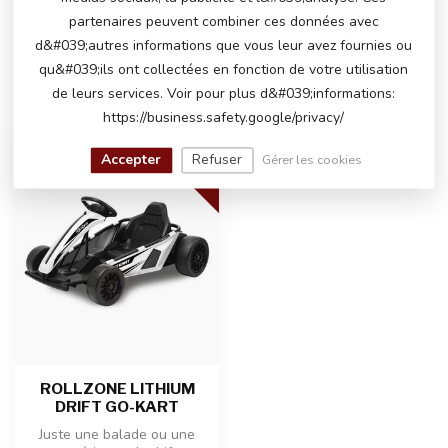
serons heureux de vous aider !
partenaires peuvent combiner ces données avec
d&#039;autres informations que vous leur avez fournies ou
qu&#039;ils ont collectées en fonction de votre utilisation
de leurs services. Voir pour plus d&#039;informations:
VU(S) RÉCEMMENT
https://business.safety.google/privacy/
LITHIUM
Accepter
Refuser
Gérer les cookies
-15%
ROLLZONE LITHIUM
DRIFT GO-KART
Juste une balade ou une