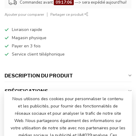
Commandez avant
09:17:05
—> sera expédié aujourd'hui!
Ajouter pour comparer
Partager ce produit
Livraison rapide
Magasin physique
Payer en 3 fois
Service client téléphonique
DESCRIPTION DU PRODUIT
SPÉCIFICATIONS
Nous utilisons des cookies pour personnaliser le contenu
et les publicités, pour fournir des fonctionnalités de
réseaux sociaux et pour analyser le trafic de notre site
AVEZ-VOUS DES QUESTIONS SUR CE
Web. Nous partageons également des informations sur
PRODUIT?
votre utilisation de notre site avec nos partenaires pour les
N'hésitez pas à contacter notre service client
via
info@atoys.nl
ou au
+31 40 282 7447
. Nous
médias sociaux, la publicité et l&#039;analyse. Ces