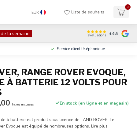
0
Liste de souhaits
EUR
 de la semaine
4.6
/5
évaluations
Service client téléphonique
VER, RANGE ROVER EVOQUE,
E À BATTERIE 12 VOLTS POUR
S
,00
En stock (en ligne et en magasin)
Taxes incluses
ule à batterie est produit sous licence de LAND ROVER. Le
ver Evoque est équipé de nombreuses options.
Lire plus
.