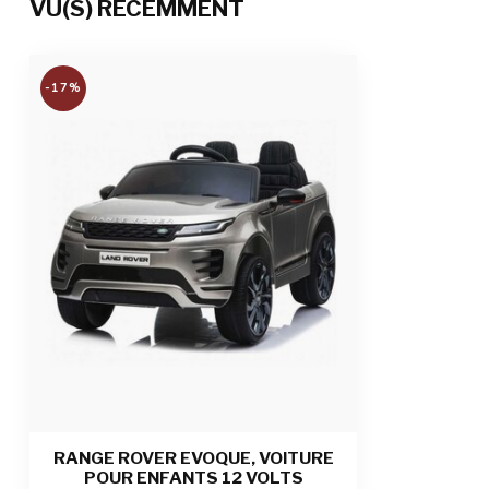
VU(S) RÉCEMMENT
pause
Temps de charge et temps de jeu
6 à 8 heures de
-17%
Nombre de places
1 place
Admissibilité
Pour les enfan
Dimensions du produit
108 x 67 x 52 c
Dimensions du colis
111 x 59 x 36.5
Poids du produit/emballage
14 kg / 18,50 k
RANGE ROVER EVOQUE, VOITURE
POUR ENFANTS 12 VOLTS