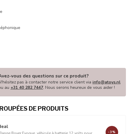
ue
éléphonique
Avez-vous des questions sur ce produit?
N'hésitez pas à contacter notre service client via
info@atoys.nl
ou au
+31 40 282 7447
. Nous serons heureux de vous aider !
ROUPÉES DE PRODUITS
deal
-3%
Range Rover Evoque, véhicule à batterie 12 volts pour