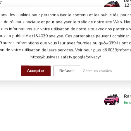
Ran
7
12 
En s
sons des cookies pour personnaliser le contenu et les publicités, pour 
és de réseaux sociaux et pour analyser le trafic de notre site Web. N
ts 7Ah
des informations sur votre utilisation de notre site avec nos partenair
Ran
aux, la publicité et l&#039;analyse. Ces partenaires peuvent combiner
12 
lts, un moteur sur chaque roue arrière
;autres informations que vous leur avez fournies ou qu&#039;ils ont c
En s
ion de votre utilisation de leurs services. Voir pour plus d&#039;informa
ables jusqu'à 5 km par heure
https://business.safety.google/privacy/
Ran
 phares et feux arrière
vol
Accepter
Refuser
Gérer les cookies
En s
au démarrage, boutons de klaxon et de
039;EXPOSITION
e d'histoires à haute voix, module de musique
3, Mini SD et USB pour écouter votre propre
e réglable, affichage numérique de la tension
Ra
En s
houc, siège en similicuir avec ceinture de
 à ressort, 2 vraies portes, démarre avec une
,4 GHz avec vitesses réglables et fonction