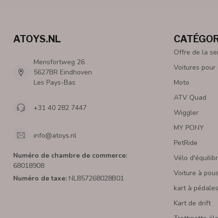
ATOYS.NL
CATÉGOR
Offre de la s
Mensfortweg 26
Voitures pour
5627BR Eindhoven
Les Pays-Bas
Moto
ATV Quad
+31 40 282 7447
Wiggler
MY PONY
info@atoys.nl
PetRide
Numéro de chambre de commerce:
Vélo d'équilib
68018908
Voiture à pou
Numéro de taxe:
NL857268028B01
kart à pédale
Kart de drift