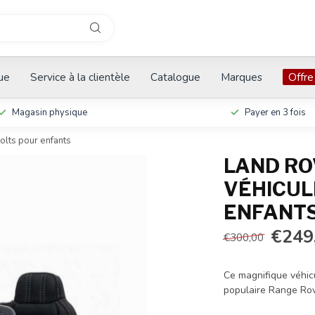
que
Service à la clientèle
Catalogue
Marques
Offre
Magasin physique
Payer en 3 fois
olts pour enfants
LAND RO
VÉHICUL
ENFANT
€249
€300,00
Ce magnifique véhic
populaire Range Ro