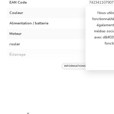
EAN Code
742341107907
Couleur
Gris
Nous utili
fonctionnalit
Alimentation / batterie
Batterie 12 vol
également 
médias soci
Moteur
2 moteurs 12 vo
avec d&#039
fonct
rouler
3 vitesses régl
Éclairage
Eclairage LED :
Musique / multimédia
Son du moteur 
INFORMATIONS SUR LA SALLE D&#
musique, lectur
avec entrée MP
musique, volum
Particularités
Pneus en caoutc
sécurité, roues
vraie clé
Télécommande
Télécommande 2