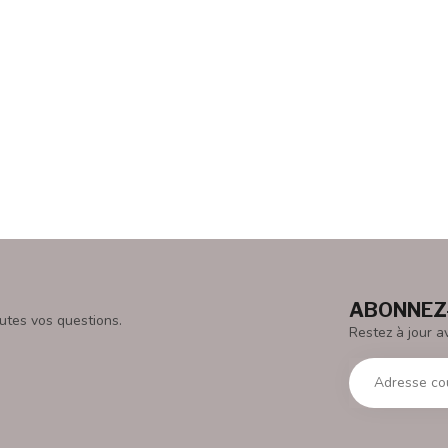
ABONNEZ-
utes vos questions.
Restez à jour a