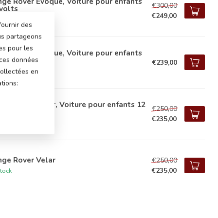
ge Rover Evoque, Voiture pour enfants
€300,00
volts
€249,00
tock
fournir des
ous partageons
es pour les
ge Rover Evoque, Voiture pour enfants
 ces données
volts
€239,00
ollectées en
tock
tions:
ge Rover Velar, Voiture pour enfants 12
€250,00
ts
€235,00
tock
nge Rover Velar
€250,00
€235,00
tock