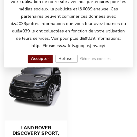
votre utilisation de notre site avec nos partenaires pour les
N'hésitez pas à contacter notre service client
via
info@atoys.nl
ou au
+31 40 282 7447
. Nous
médias sociaux, la publicité et l&#039;analyse. Ces
serons heureux de vous aider !
partenaires peuvent combiner ces données avec
d&#039;autres informations que vous leur avez fournies ou
qu&#039;ils ont collectées en fonction de votre utilisation
de leurs services. Voir pour plus d&#039;informations:
VU(S) RÉCEMMENT
https://business.safety.google/privacy/
Accepter
Refuser
Gérer les cookies
LAND ROVER
DISCOVERY SPORT,