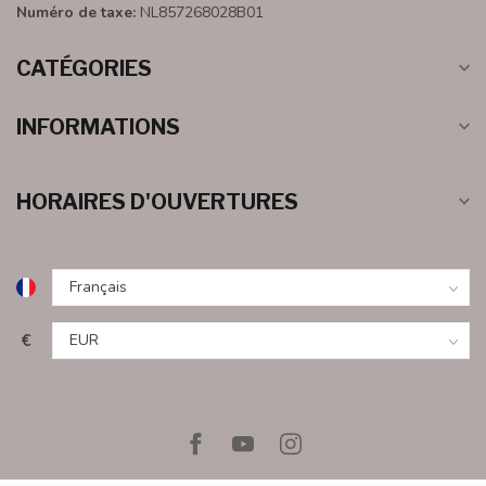
Numéro de taxe:
NL857268028B01
CATÉGORIES
INFORMATIONS
HORAIRES D'OUVERTURES
€