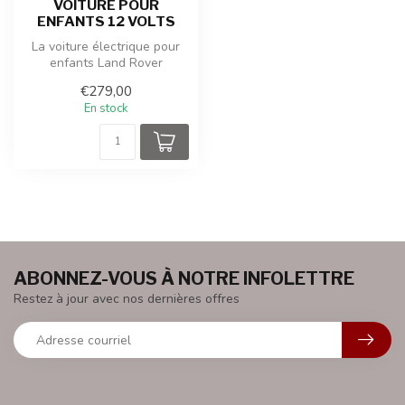
VOITURE POUR
ENFANTS 12 VOLTS
La voiture électrique pour
enfants Land Rover
Discovery Sport offre une
€279,00
expérien...
En stock
ABONNEZ-VOUS À NOTRE INFOLETTRE
Restez à jour avec nos dernières offres