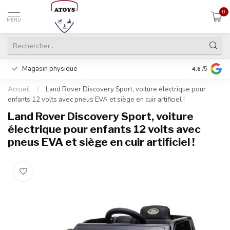
0
MENU
Magasin physique
Payer en 3 f
4.6
/5
Accueil
/
Land Rover Discovery Sport, voiture électrique pour
enfants 12 volts avec pneus EVA et siège en cuir artificiel !
Land Rover Discovery Sport, voiture
électrique pour enfants 12 volts avec
pneus EVA et siège en cuir artificiel !