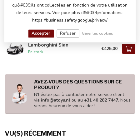
qu&#039;ils ont collectées en fonction de votre utilisation
Lamborghini Revuelto
de leurs services. Voir pour plus d&#039;informations:
€249,00
En stock
https://business.safety.google/privacy/
Accepter
Refuser
Gérer les cookies
Lamborghini Sian
€425,00
En stock
AVEZ-VOUS DES QUESTIONS SUR CE
PRODUIT?
N'hésitez pas à contacter notre service client
via
info@atoys.nl
ou au
+31 40 282 7447
. Nous
serons heureux de vous aider !
VU(S) RÉCEMMENT