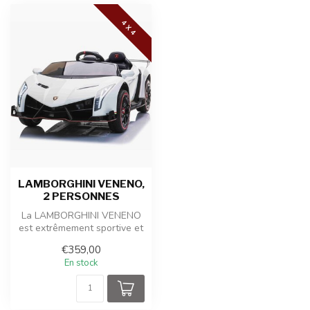
4 X 4
LAMBORGHINI VENENO,
2 PERSONNES
La LAMBORGHINI VENENO
est extrêmement sportive et
extrêmement cool. La belle
€359,00
voi...
En stock