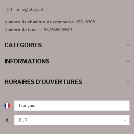
info@atoys.nl
Numéro de chambre de commerce:
68018908
Numéro de taxe:
NL857268028B01
CATÉGORIES
INFORMATIONS
HORAIRES D'OUVERTURES
€