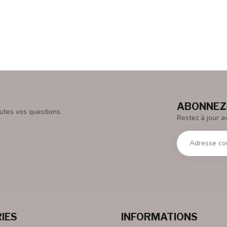
ABONNEZ-
utes vos questions.
Restez à jour a
IES
INFORMATIONS