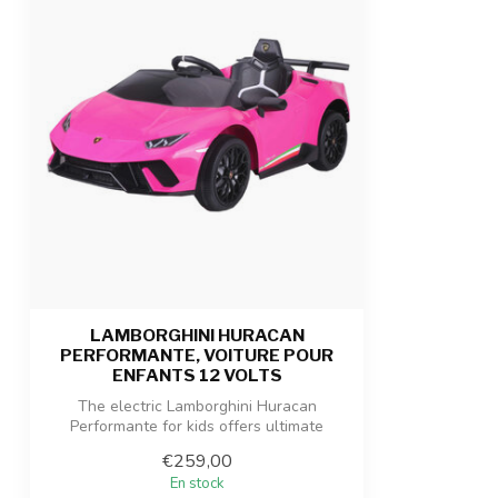
Nombre de places
1 place
Admissibilité
Pour les enfan
Dimensions du produit
118 x 58 x 32 c
Dimensions du colis
120 x 64 x 47 c
Poids du produit/emballage
12 kg / 15 kg
LAMBORGHINI HURACAN
PERFORMANTE, VOITURE POUR
ENFANTS 12 VOLTS
The electric Lamborghini Huracan
Performante for kids offers ultimate
driving pl...
€259,00
En stock