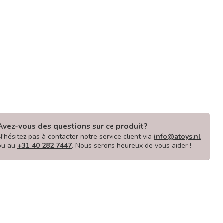
Avez-vous des questions sur ce produit?
N'hésitez pas à contacter notre service client via
info@atoys.nl
ou au
+31 40 282 7447
. Nous serons heureux de vous aider !