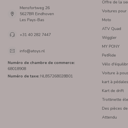
Offre de la s
Mensfortweg 26
Voitures pour
5627BR Eindhoven
Les Pays-Bas
Moto
ATV Quad
+31 40 282 7447
Wiggler
MY PONY
info@atoys.nl
PetRide
Numéro de chambre de commerce:
Vélo d'équilib
68018908
Voiture à pou
Numéro de taxe:
NL857268028B01
kart à pédale
Kart de drift
Trottinette él
Des pièces de
Attendu