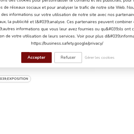
sons des cookies pour personnaliser le contenu et les publicités, pour 
5
és de réseaux sociaux et pour analyser le trafic de notre site Web. N
des informations sur votre utilisation de notre site avec nos partenair
aux, la publicité et l&#039;analyse. Ces partenaires peuvent combiner
ts 7Ah
;autres informations que vous leur avez fournies ou qu&#039;ils ont c
ion de votre utilisation de leurs services. Voir pour plus d&#039;informa
lts, un moteur sur chaque roue arrière
https://business.safety.google/privacy/
ables jusqu'à 5 km par heure
Accepter
Refuser
Gérer les cookies
 et arrière
au démarrage, klaxon, connexion USB,
039;EXPOSITION
tooth, musique intégrée
e en cuir synthétique avec ceinture de sécurité,
ooth, suspension avant et arrière
,4 GHz avec vitesses réglables et fonction
 charge, 60 à 90 minutes de jeu sur route plate