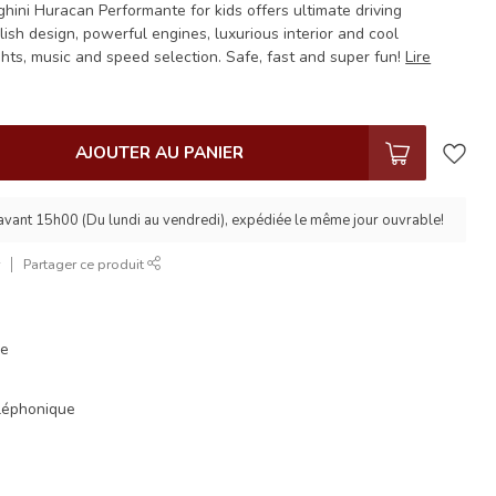
hini Huracan Performante for kids offers ultimate driving
ylish design, powerful engines, luxurious interior and cool
ghts, music and speed selection. Safe, fast and super fun!
Lire
AJOUTER AU PANIER
ant 15h00 (Du lundi au vendredi), expédiée le même jour ouvrable!
r
Partager ce produit
ue
éléphonique