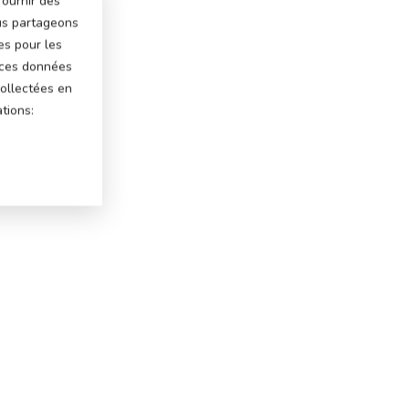
fournir des
ous partageons
es pour les
 ces données
ollectées en
tions: