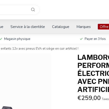
que
Service à la clientèle
Catalogue
Marques
Offre
Magasin physique
Payer en 3 fois
nfants 12v avec pneus EVA et siège en cuir artificiel !
LAMBOR
PERFORM
ÉLECTRI
AVEC PN
ARTIFICIE
€259,00
Taxes