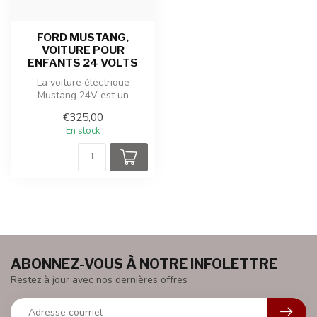
FORD MUSTANG,
VOITURE POUR
ENFANTS 24 VOLTS
La voiture électrique
Mustang 24V est un
véritable bijou qui offre aux
€325,00
enfants u...
En stock
ABONNEZ-VOUS À NOTRE INFOLETTRE
Restez à jour avec nos dernières offres