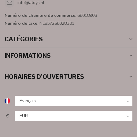
info@atoys.nl
Numéro de chambre de commerce:
68018908
Numéro de taxe:
NL857268028B01
CATÉGORIES
INFORMATIONS
HORAIRES D'OUVERTURES
€