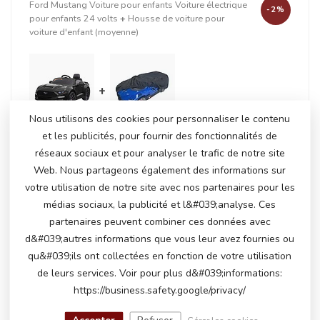
Ford Mustang Voiture pour enfants Voiture électrique
-2%
pour enfants 24 volts
+
Housse de voiture pour
voiture d'enfant (moyenne)
+
Nous utilisons des cookies pour personnaliser le contenu
et les publicités, pour fournir des fonctionnalités de
réseaux sociaux et pour analyser le trafic de notre site
En stock
Web. Nous partageons également des informations sur
€337,50
€344,95
votre utilisation de notre site avec nos partenaires pour les
médias sociaux, la publicité et l&#039;analyse. Ces
partenaires peuvent combiner ces données avec
PRODUITS CONNEXES
d&#039;autres informations que vous leur avez fournies ou
qu&#039;ils ont collectées en fonction de votre utilisation
Ford Mustang, voiture pour
de leurs services. Voir pour plus d&#039;informations:
enfants 24 volts
€310,00
https://business.safety.google/privacy/
En stock