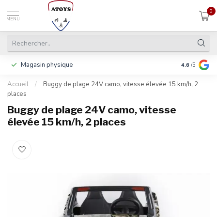
0
MENU
Magasin physique
Payer en 3 f
4.6
/5
Accueil
/
Buggy de plage 24V camo, vitesse élevée 15 km/h, 2
places
Buggy de plage 24V camo, vitesse
élevée 15 km/h, 2 places