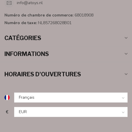
info@atoys.nl
Numéro de chambre de commerce:
68018908
Numéro de taxe:
NL857268028B01
CATÉGORIES
INFORMATIONS
HORAIRES D'OUVERTURES
€