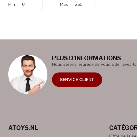
Min
Max
PLUS D'INFORMATIONS
Nous serons heureux de vous aider avec to
SERVICE CLIENT
ATOYS.NL
CATÉGOR
Offre de la s