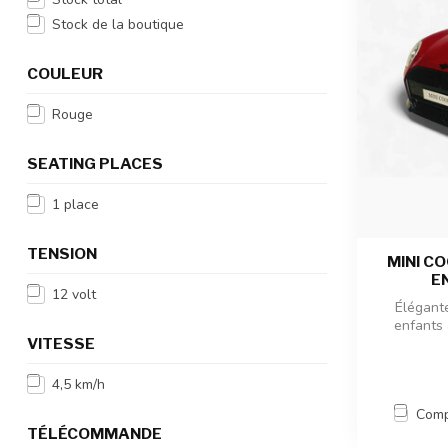
Stock de la boutique
COULEUR
Rouge
SEATING PLACES
1 place
TENSION
MINI C
E
12 volt
Élégante
enfants
VITESSE
4,5 km/h
Comp
TÉLÉCOMMANDE