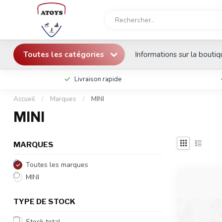
Toutes les catégories
Informations sur la bouti
Livraison rapide
Accueil
/
Marques
/
MINI
MINI
MARQUES
Toutes les marques
MINI
TYPE DE STOCK
Stock total