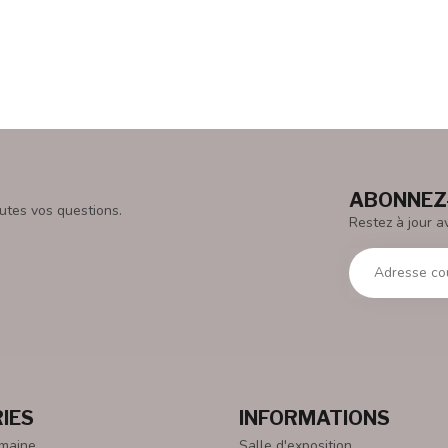
ABONNEZ-
utes vos questions.
Restez à jour a
IES
INFORMATIONS
emaine
Salle d'exposition