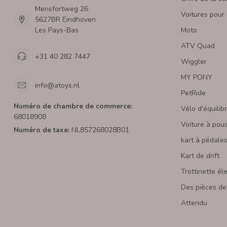
Mensfortweg 26
Voitures pour
5627BR Eindhoven
Les Pays-Bas
Moto
ATV Quad
+31 40 282 7447
Wiggler
MY PONY
info@atoys.nl
PetRide
Numéro de chambre de commerce:
Vélo d'équilib
68018908
Voiture à pou
Numéro de taxe:
NL857268028B01
kart à pédale
Kart de drift
Trottinette él
Des pièces de
Attendu