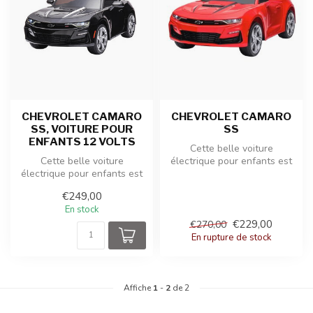
CHEVROLET CAMARO
CHEVROLET CAMARO
SS, VOITURE POUR
SS
ENFANTS 12 VOLTS
Cette belle voiture
Cette belle voiture
électrique pour enfants est
électrique pour enfants est
produite sous licence
produite sous licence
Chevrolet....
€249,00
Chevrolet....
En stock
€229,00
€270,00
En rupture de stock
Affiche
1
-
2
de 2