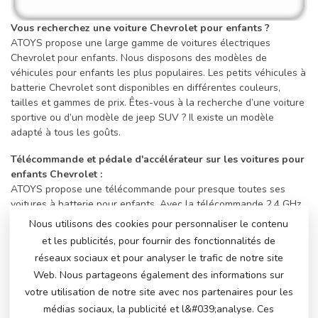
Vous recherchez une voiture Chevrolet pour enfants ?
ATOYS propose une large gamme de voitures électriques
Chevrolet pour enfants. Nous disposons des modèles de
véhicules pour enfants les plus populaires. Les petits véhicules à
batterie Chevrolet sont disponibles en différentes couleurs,
tailles et gammes de prix. Êtes-vous à la recherche d’une voiture
sportive ou d’un modèle de jeep SUV ? Il existe un modèle
adapté à tous les goûts.
Télécommande et pédale d'accélérateur sur les voitures pour
enfants Chevrolet :
ATOYS propose une télécommande pour presque toutes ses
voitures à batterie pour enfants. Avec la télécommande 2,4 GHz
incluse, vous pouvez contrôler la petite Chevrolet vers l'avant,
Nous utilisons des cookies pour personnaliser le contenu
l'arrière, la gauche et la droite. Vous pouvez ajuster la vitesse et
et les publicités, pour fournir des fonctionnalités de
mettre la voiture en pause si nécessaire. Bien entendu, le petit
réseaux sociaux et pour analyser le trafic de notre site
conducteur peut également accélérer lui-même dès qu'il atteint
Web. Nous partageons également des informations sur
la pédale d'accélérateur. le volant contrôle la voiture elle-même.
votre utilisation de notre site avec nos partenaires pour les
Ils font donc la balade de leur vie avec un grand sourire.
médias sociaux, la publicité et l&#039;analyse. Ces