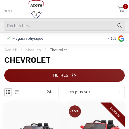
0
MENU
Magasin physique
Payer en 3 f
4.6
/5
Accueil
/
Marques
/
Chevrolet
CHEVROLET
FILTRES
LAATSTE
-15%