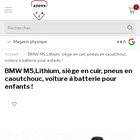
0
MENU
Magasin physique
Payer en 3 f
4.6
/5
Accueil
/
BMW M5,Lithium, siège en cuir, pneus en caoutchouc,
voiture à batterie pour enfants !
BMW M5,Lithium, siège en cuir, pneus en
caoutchouc, voiture à batterie pour
enfants !