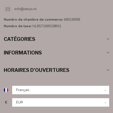
info@atoys.nl
Numéro de chambre de commerce:
68018908
Numéro de taxe:
NL857268028B01
CATÉGORIES
INFORMATIONS
HORAIRES D'OUVERTURES
€