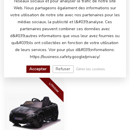
réseaux sociaux et pour analyser le trafic de notre site
Web. Nous partageons également des informations sur
votre utilisation de notre site avec nos partenaires pour les
AVEZ-VOUS DES QUESTIONS SUR CE
médias sociaux, la publicité et l&#039;analyse. Ces
PRODUIT?
partenaires peuvent combiner ces données avec
N'hésitez pas à contacter notre service client
d&#039;autres informations que vous leur avez fournies ou
via
info@atoys.nl
ou au
+31 40 282 7447
. Nous
qu&#039;ils ont collectées en fonction de votre utilisation
serons heureux de vous aider !
de leurs services. Voir pour plus d&#039;informations:
https://business.safety.google/privacy/
VU(S) RÉCEMMENT
Accepter
Refuser
Gérer les cookies
LITHIUM