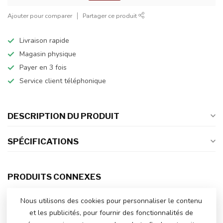
Ajouter pour comparer
Partager ce produit
Livraison rapide
Magasin physique
Payer en 3 fois
Service client téléphonique
DESCRIPTION DU PRODUIT
SPÉCIFICATIONS
PRODUITS CONNEXES
BMW M5 Voiture électrique
Nous utilisons des cookies pour personnaliser le contenu
pour enfants 24 volts
€329,00
et les publicités, pour fournir des fonctionnalités de
En stock