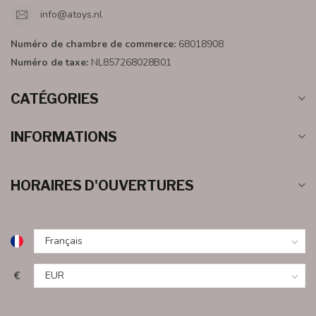
info@atoys.nl
Numéro de chambre de commerce:
68018908
Numéro de taxe:
NL857268028B01
CATÉGORIES
INFORMATIONS
HORAIRES D'OUVERTURES
€