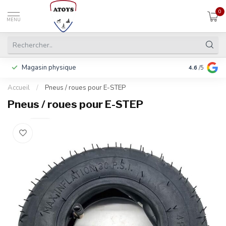
0
MENU
Magasin physique
Payer en 3 f
4.6
/5
Accueil
/
Pneus / roues pour E-STEP
Pneus / roues pour E-STEP