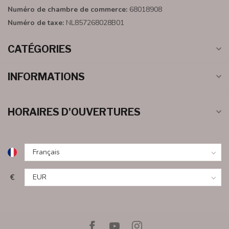
Numéro de chambre de commerce:
68018908
Numéro de taxe:
NL857268028B01
CATÉGORIES
INFORMATIONS
HORAIRES D'OUVERTURES
€