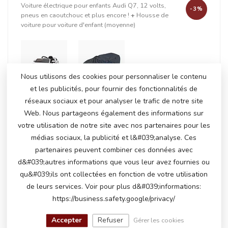
Voiture électrique pour enfants Audi Q7, 12 volts,
-3%
pneus en caoutchouc et plus encore !
+
Housse de
voiture pour voiture d'enfant (moyenne)
+
Nous utilisons des cookies pour personnaliser le contenu
et les publicités, pour fournir des fonctionnalités de
réseaux sociaux et pour analyser le trafic de notre site
Web. Nous partageons également des informations sur
En stock
votre utilisation de notre site avec nos partenaires pour les
€271,50
€278,95
médias sociaux, la publicité et l&#039;analyse. Ces
partenaires peuvent combiner ces données avec
d&#039;autres informations que vous leur avez fournies ou
PRODUITS CONNEXES
qu&#039;ils ont collectées en fonction de votre utilisation
de leurs services. Voir pour plus d&#039;informations:
Audi Q7
https://business.safety.google/privacy/
€269,00
En stock
Accepter
Refuser
Gérer les cookies