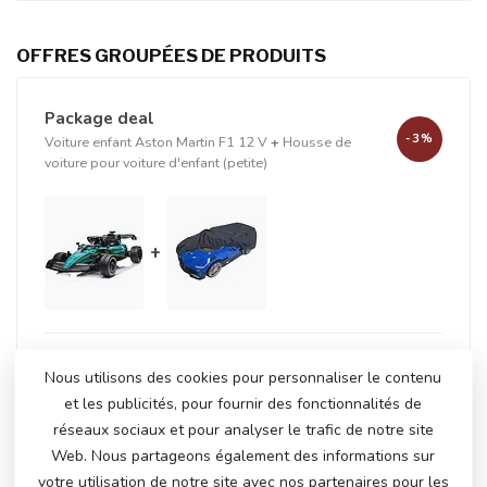
OFFRES GROUPÉES DE PRODUITS
Package deal
-3%
Voiture enfant Aston Martin F1 12 V
+
Housse de
voiture pour voiture d'enfant (petite)
+
En stock
Nous utilisons des cookies pour personnaliser le contenu
€281,50
€288,95
et les publicités, pour fournir des fonctionnalités de
réseaux sociaux et pour analyser le trafic de notre site
Web. Nous partageons également des informations sur
votre utilisation de notre site avec nos partenaires pour les
AVEZ-VOUS DES QUESTIONS SUR CE