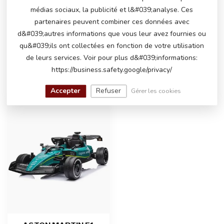
PRODUIT?
médias sociaux, la publicité et l&#039;analyse. Ces
N'hésitez pas à contacter notre service client
partenaires peuvent combiner ces données avec
via
info@atoys.nl
ou au
+31 40 282 7447
. Nous
d&#039;autres informations que vous leur avez fournies ou
serons heureux de vous aider !
qu&#039;ils ont collectées en fonction de votre utilisation
de leurs services. Voir pour plus d&#039;informations:
https://business.safety.google/privacy/
VU(S) RÉCEMMENT
Accepter
Refuser
Gérer les cookies