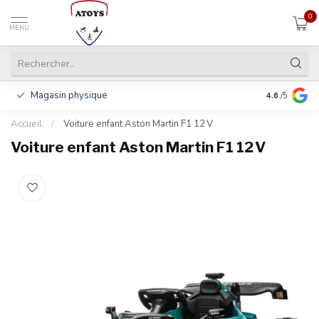
0
MENU
Magasin physique
Payer en 3 f
4.6
/5
Accueil
/
Voiture enfant Aston Martin F1 12 V
Voiture enfant Aston Martin F1 12 V