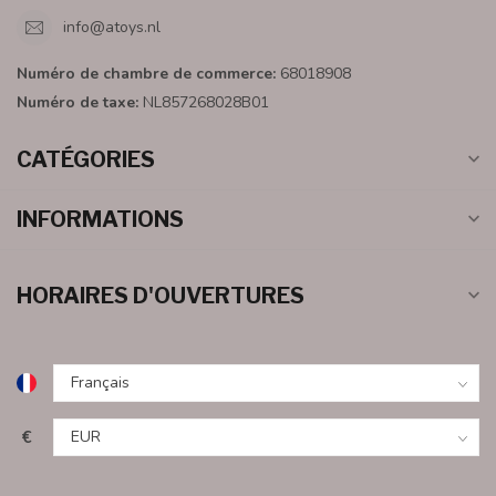
info@atoys.nl
Numéro de chambre de commerce:
68018908
Numéro de taxe:
NL857268028B01
CATÉGORIES
INFORMATIONS
HORAIRES D'OUVERTURES
€